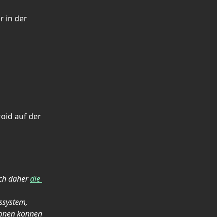
 in der 
oid auf der 
ch daher 
die 
ssystem, 
ionen können 